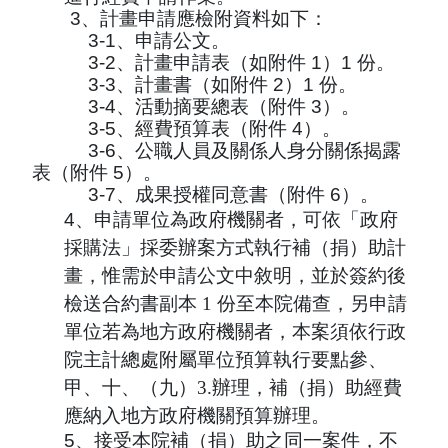
3
、計畫申請應檢附資料如下：
3-1
、申請公文。
3-2
、計畫申請表（如附件
1
）
1
份。
3-3
、計畫書（如附件
2
）
1
份。
3-4
、活動摘要總表（附件
3
）。
3-5
、經費預算表（附件
4
）。
3-6
、公職人員及關係人身分關係揭露
表（附件
5
）。
3-7
、成果授權同意書（附件
6
）。
4
、
申請單位為政府機關者，可依「政府
採購法」採委辦案方式執行
補（捐）助計
畫，惟需於申請公文中敘明，並於簽約後
檢送合約
書副本 1 份至本院備查，另申請
單位若為地方政府機關者，本案須
依行政
院主計總處附屬單位預算執行要點參、
甲、十、（九）3.辦
理，補（捐）助經費
應納入地方政府機關預算辦理。
5
、接受本院補（捐）助之同一案件，不