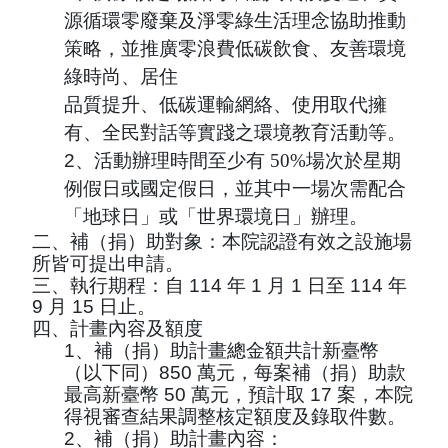
源循環零廢棄及淨零綠生活理
念協助推動
策略，並推廣零浪費低碳飲食、友善環境
綠時尚、居住
品質提升、低碳運輸網絡、使用取代擁
有、全民對話等實踐之環境
教育活動等。
2
、
活動辦理時間至少有 50%場次於星期
例假日或國定假日，並其中一
場次需配合
「地球日」或「世界環境日」辦理。
二、補（捐）助對象：本院認證有效之設施場
所皆可提出申請。
三、執行期程：自
114
年
1
月
1
日至
114 年
9 月 15 日
止。
四、計畫內容及額度
1
、補（捐）助計畫總金額共計新臺幣
（以下同）
850
萬元，每案補（捐）助款
最高新臺幣
50
萬元，預計取
17
案，本院
得視審查結果調整核定額度及錄取件數。
2
、補（捐）助計畫內容：