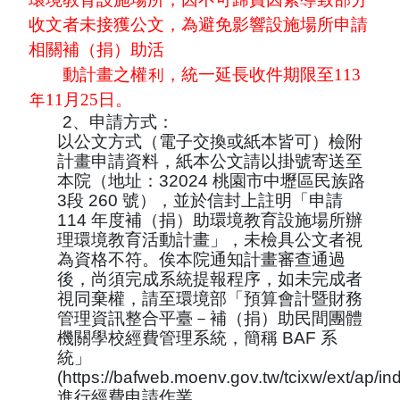
收文者未接獲公文，為避免影響設施場所申
請
相關補（捐）助活
動計畫之權利，統一延長收件期限至113
年11月25日。
2
、申請方式：
以公文方式（電子交換或紙本皆可）檢附
計畫申請資料，紙本公文請以掛號寄送至
本院（地址：
32024
桃園市中壢區民族路
3
段
260
號），並於信封上註明「申請
114
年度補（捐）助環境教育設施場所辦
理環境教育活動計畫」，未檢具公文者視
為資格不符。俟本院通知計畫審查通過
後，尚須完成系統提報程序，如未完成者
視同棄權，請至環境部「預算會計暨財務
管理資訊整合平臺－補（捐）助民間團體
機關學校經費管理系統，簡稱
BAF
系
統」
(https://bafweb.moenv.gov.tw/tcixw/ext/ap/in
進行經費申請作業。