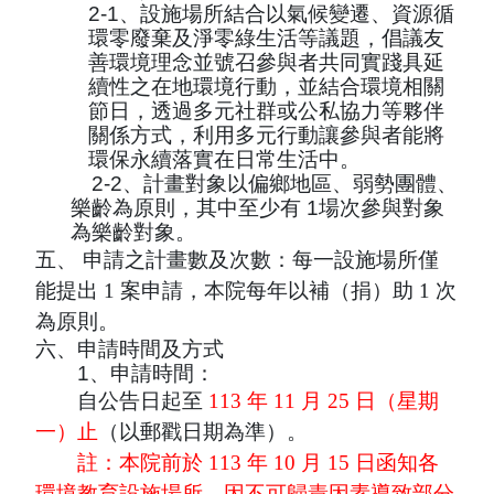
2-1
、設施場所結合以氣候變遷、資源循
環零廢棄及淨零綠生活等議題，倡議友
善環境理念並號召參與者共同實踐具延
續性之在地環境行動，並結合環境相關
節日，透過多元社群或公私協力等夥伴
關係方式，利用多元行動讓參與者能將
環保永續落實在日常生活中。
2-2
、計畫對象以偏鄉地區、弱勢團體、
樂齡為原則，其中至少有
1
場次參與對象
為樂齡對象。
五、
申請之計畫數及次數：每一設施場所僅
能提出 1 案申請，本院每年以補
（捐）助 1 次
為原則。
六、申請時間及方式
1
、申請時間：
自公告日起至
113 年 11 月 25 日（星期
一）止
（以郵戳日期為
準）
。
註：本院前於 113 年 10 月 15 日函知各
環境教育設施場所，因不可
歸責因素導致部分