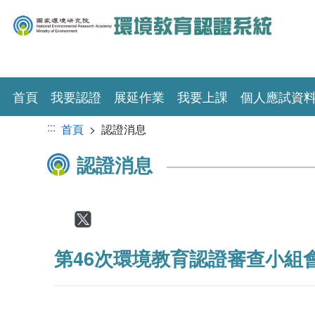
跳到主要內容區塊
(current)
首頁
我要認證
展延作業
我要上課
個人應試資
:::
首頁
> 認證消息
認證消息
Facebook
Twitter
第46次環境教育認證審查小組