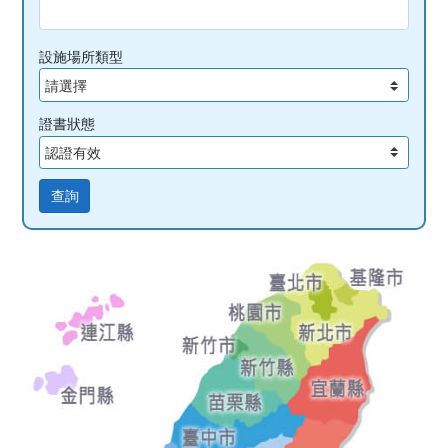
設施場所類型
證書狀態