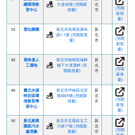
續環境教
大道36號 (另開新
北
(另開
育中心
視窗)
市
新視
窗)
52
雲仙樂園
新北市烏來區瀑布
新
路1-1號 (另開新視
北
(另開
窗)
市
新視
窗)
82
鹿角溪人
新北市樹林區城林
新
工濕地
橋下大漢溪畔 (另
北
(另開
開新視窗)
市
新視
窗)
86
臺北水源
新北市坪林區北宜
新
特定區環
路8段6號 (另開新
北
(另開
境教育學
視窗)
市
新視
習中心
窗)
92
新北產業
新北市五股區五工
新
園區污水
六路77號 (另開新
北
(另開
處理廠
視窗)
市