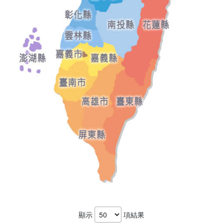
顯示
項結果