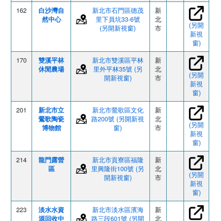
162
白沙灣自
新北市石門區德茂
新
然中心
里下員坑33-6號
北
(另開
(另開新視窗)
市
新視
窗)
170
雙溪平林
新北市雙溪區平林
新
休閒農場
里外平林35號 (另
北
(另開
開新視窗)
市
新視
窗)
201
新北市立
新北市鶯歌區文化
新
鶯歌陶瓷
路200號 (另開新視
北
(另開
博物館
窗)
市
新視
窗)
214
龍門露營
新北市貢寮區福隆
新
區
里興隆街100號 (另
北
(另開
開新視窗)
市
新視
窗)
223
淡水水資
新北市淡水區濱海
新
源回收中
路三段601號 (另開
北