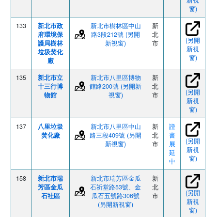
新視
窗)
133
新北市政
新北市樹林區中山
新
府環境保
路3段212號 (另開
北
(另開
護局樹林
新視窗)
市
新視
垃圾焚化
窗)
廠
135
新北市立
新北市八里區博物
新
十三行博
館路200號 (另開新
北
(另開
物館
視窗)
市
新視
窗)
137
八里垃圾
新北市八里區中山
新
證
焚化廠
路三段409號 (另開
北
書
(另開
新視窗)
市
展
新視
延
窗)
中
158
新北市瑞
新北市瑞芳區金瓜
新
芳區金瓜
石祈堂路53號、金
北
(另開
石社區
瓜石五號路306號
市
新視
(另開新視窗)
窗)