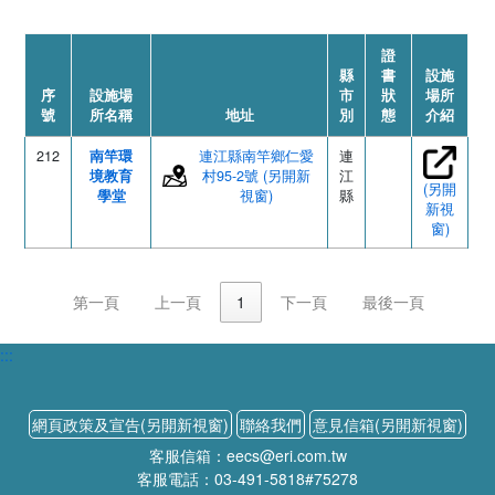
證
縣
書
設施
序
設施場
市
狀
場所
號
所名稱
地址
別
態
介紹
212
南竿環
連江縣南竿鄉仁愛
連
境教育
村95-2號 (另開新
江
(另開
學堂
視窗)
縣
新視
窗)
第一頁
上一頁
1
下一頁
最後一頁
:::
網頁政策及宣告(另開新視窗)
聯絡我們
意見信箱(另開新視窗)
客服信箱：eecs@eri.com.tw
客服電話：03-491-5818#75278