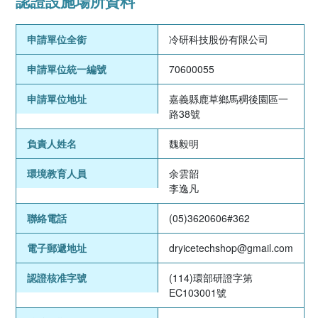
認證設施場所資料
申請單位全銜
冷研科技股份有限公司
申請單位統一編號
70600055
申請單位地址
嘉義縣鹿草鄉馬稠後園區一
路38號
負責人姓名
魏毅明
環境教育人員
余雲韶
李逸凡
聯絡電話
(05)3620606#362
電子郵遞地址
dryicetechshop@gmail.com
認證核准字號
(114)環部研證字第
EC103001號