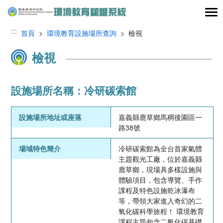
跳到主要內容區塊
:::
首頁
>
環境教育設施場所查詢
> 檢視
檢視
設施場所名稱：冷研碳索館
設施場所地址或座落
嘉義縣鹿草鄉馬稠後園區一
路38號
場域特色簡介
冷研碳索館為全台首家氣體
主題觀光工廠，位於嘉義縣
鹿草鄉，現場具多樣設施與
體驗項目，包含導覽、手作
課程及特色設施乾冰瀑布
等，帶領大家進入奇幻的二
氧化碳科學旅程！ 環境教育
課程主題包含二氧化碳基礎