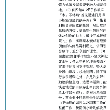
體方式讓授課者能更融入蝴蝶棲
地。 (2) 科四館412R手作教室-
『木』不轉晴: 首先講述日月潭
邵族貓頭鷹的故事為引導，接著
利用資源回收的瓶罐，發出貓頭
鷹般的叫聲，提高學生無限的想
像及創作的動力，最後完成貓頭
鷹的拼作，將廢棄木變成有經濟
價值的裝飾品再利用之。借而引
發創作，並分享創作理念。 (3)
圖書館(野趣手作教室) -暨大神獸
穿山甲：多元學科的理論知識和
實際行動共同支撐課程。暨大處
於淺山環境，校地開闊，除了進
行教學活動之外，亦是許多野生
動物的棲息地，透過本活動，能
快速地理解有關穿山甲的野外調
查工作如何進行。課程分為兩部
份，前兩個小時教導學生認識穿
山甲物種的習性以及調查工作的
整備工作；後兩個小時則解說及