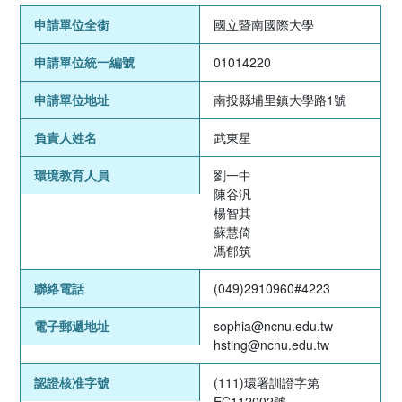
申請單位全銜
國立暨南國際大學
申請單位統一編號
01014220
申請單位地址
南投縣埔里鎮大學路1號
負責人姓名
武東星
環境教育人員
劉一中
陳谷汎
楊智其
蘇慧倚
馮郁筑
聯絡電話
(049)2910960#4223
電子郵遞地址
sophia@ncnu.edu.tw
hsting@ncnu.edu.tw
認證核准字號
(111)環署訓證字第
EC112002號