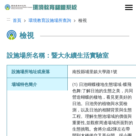
跳到主要內容區塊
:::
首頁
>
環境教育設施場所查詢
> 檢視
檢視
設施場所名稱：暨大永續生活實驗室
設施場所地址或座落
南投縣埔里鎮大學路1號
場域特色簡介
(1) 日池蝴蝶棲地生態場域-蝶飛
色舞:了解日池的生態之美，共同
營造蝴蝶的棲地，看見更美好的
日池。日池旁的植物與水質檢
測，以及日池的相關背景與生態
工程。理解生態池場域的價值與
重要性,並觀察周邊場域所面對的
生態挑戰。會將分成2隊左右帶
開到木橋後交叉再分開，採小團