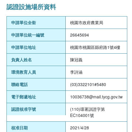
認證設施場所資料
申請單位全銜
桃園市政府農業局
申請單位統一編號
26645694
申請單位地址
桃園市桃園區縣府路1號4樓
負責人姓名
陳冠義
環境教育人員
李詩涵
聯絡電話
(03)3322101#5480
電子郵遞地址
10036738@mail.tycg.gov.tw
認證核准字號
(110)環署訓證字第
EC104001號
核准日期
2021/4/28