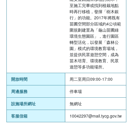
至施工完畢或找到植栽地點
時再行移植，發揮「樹木銀
行」的功能。2017年將既有
苗圃空間部分區域約4公頃範
圍規劃建置為「龜山苗圃綠
環境生態園區」，進行園區
轉型活化，以發展「森林公
園」模式的環境教育場域，
並提供民眾遊憩空間，成為
苗木培育、環境教育、民眾
遊憩等多功能場所。
開放時間
周二至周日09:00-17:00
周邊服務
停車場
設施場所網址
無網址
客服信箱
10042297@mail.tycg.gov.tw