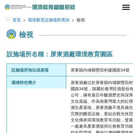
跳到主要內容區塊
:::
首頁
>
環境教育設施場所查詢
> 檢視
檢視
設施場所名稱：屏東酒廠環境教育園區
設施場所地址或座落
屏東縣內埔鄉豐田村建國路34號
場域特色簡介
屏東酒廠位於屏東縣內埔鄉豐田
國路34號，隸屬於臺灣菸酒股份
公司，擁有逾百年釀酒歷史與深
文化底蘊。作為南臺灣最大的紅
酒生產基地，屏東酒廠不僅具備
完整的釀造設施，更結合觀光休
文化傳承與環境教育等功能，發
一處兼具產業價值與社會教育功
綜合型場域。廠內以傳統釀酒技