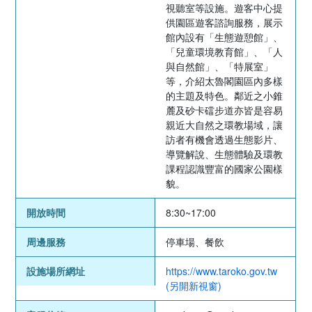
視聽室等設施。遊客中心提
供園區遊客諮詢服務，展示
館內設有「生態遊憩館」、
「兒童環境教育館」、「人
與自然館」、「特展室」
等，介紹太魯閣園區內多樣
的主題及特色。鄰近之小錐
麓及砂卡礑步道亦皆是容易
親近大自然之環教場域，讓
訪者有機會透過生態影片、
導覽解說、生態體驗及環教
課程認識豐富的國家公園樣
貌。
開放時間
8:30~17:00
周邊服務
停車場、餐飲
設施場所網址
https://www.taroko.gov.tw
(另開新視窗)