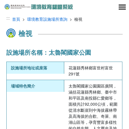
跳到主要內容區塊
:::
首頁
>
環境教育設施場所查詢
> 檢視
檢視
設施場所名稱：太魯閣國家公園
設施場所地址或座落
花蓮縣秀林鄉富世村富世
291號
場域特色簡介
太魯閣國家公園園區廣闊，
涵括花蓮縣秀林鄉、臺中市
和平區及南投縣仁愛鄉等，
面積共計92,000公頃，範圍
從清水斷崖到中海拔霧林帶
及高海拔的合歡、奇萊、南
湖山區等，孕育豐富多樣性
的自然生態、人文歷史及地