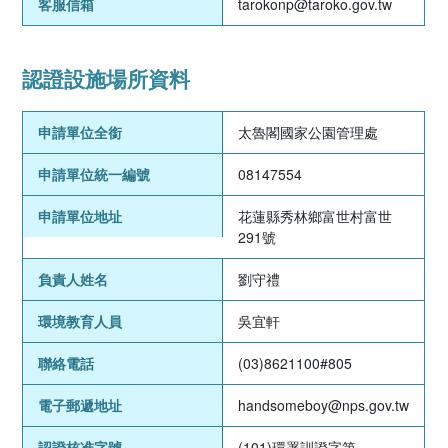
客服信箱
tarokonp@taroko.gov.tw
認證設施場所資料
申請單位全銜
太魯閣國家公園管理處
申請單位統一編號
08147554
申請單位地址
花蓮縣秀林鄉富世村富世
291號
負責人姓名
劉守禮
環境教育人員
吳宜軒
聯絡電話
(03)8621100#805
電子郵遞地址
handsomeboy@nps.gov.tw
認證核准字號
(101)環署訓證字第