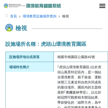
跳到主要內容區塊
:::
首頁
>
環境教育設施場所查詢
> 檢視
檢視
設施場所名稱：虎頭山環境教育園區
設施場所地址或座落
桃園市桃園區公園路42號
場域特色簡介
｢虎頭山環境教育園區｣位於虎
頭山風景特定區內，是一個結
合環境教育、親子旅遊、運動
休閒三元素並和自然共同成長
的最佳場所。園區內的主題樹
屋群｢奧爾森林學堂｣，以位於
樹冠間可觀察樹木開花結果、
季節變化的「綠野方舟」為中
心，由高架棧道串連著專為小