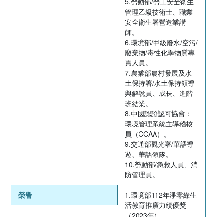
5.勞動部/勞工安全衛生
管理乙級技術士、職業
安全衛生署營造業講
師。
6.環境部/甲級廢水/空污/
廢棄物/毒性化學物質專
責人員。
7.農業部農村發展及水
土保持署/水土保持領導
與解說員、成長、進階
班結業。
8.中國認證認可協會：
環境管理系統主導稽核
員（CCAA）。
9.交通部觀光署/華語導
遊、華語領隊。
10.勞動部/急救人員、消
防管理員。
榮譽
1.環境部112年淨零綠生
活教育推廣力績優獎
（2023年）。