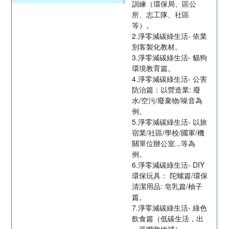
訓練（環保局、區公
所、志工隊、社區
等）。
2.淨零減碳綠生活- 依業
別客製化教材。
3.淨零減碳綠生活- 貓狗
環境教育篇。
4.淨零減碳綠生活- 公害
防治篇：以營造業: 廢
水/空污/廢棄物/噪音為
例。
5.淨零減碳綠生活- 以旅
宿業/社區/學校/國軍/機
關單位辦公室...等為
例。
6.淨零減碳綠生活- DIY
環保玩具： 陀螺篇/環保
清潔用品: 皂乳篇/柚子
篇。
7.淨零減碳綠生活- 綠色
飲食篇（低碳生活，出
一張嘴救地球）。