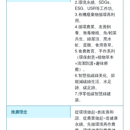
2.環境永續、SDGs、
ESG、USR等工作坊。
3.有機廢棄物循環再利
用。
4.循環農業、友善飼
養、無毒種植、魚/蚓菜
共生、綠屋頂、黑水
虻、蛋雞、食用香草。
5.食農教育、手作系列
（環保創意+植物草本
+清潔防護+趣味療
癒）。
6.智慧低碳綠美化、節
能減碳綠生活、水足
跡、碳足跡。
7.淨零低碳智慧綠建
築。
推廣理念
從環境做起~創友善和
諧、從農業做起~造健康
永續。先做環境再作農
業、環境健康則農業健