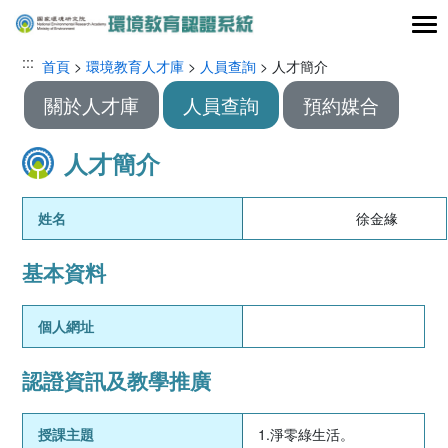
跳到主要內容區塊
:::
:::
首頁
>
環境教育人才庫
>
人員查詢
> 人才簡介
關於人才庫
人員查詢
預約媒合
人才簡介
姓名
徐金緣
基本資料
個人網址
認證資訊及教學推廣
授課主題
1.淨零綠生活。