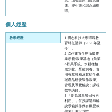
康、即生態和諧永續循
環。
個人經歷
教學經歷
1.明志科技大學環境教
育聘任講師（2020年至
今）。
2.協作建置生態循環農
業示範/教學基地（魚菜
&蚓菜系統、水耕種植、
黑水虻、蛋雞飼養、食
用香草種植及其衍生低
碳產品研發製作教學）
管理及導覽解說；課程
教學講師。
3.「廚餘減量暨回收再
利用」，任授課講師解
說示範操作做有機肥教
學累計逾30場次。