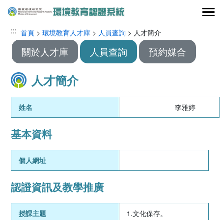
跳到主要內容區塊
:::
:::
首頁
>
環境教育人才庫
>
人員查詢
> 人才簡介
關於人才庫
人員查詢
預約媒合
人才簡介
姓名
李雅婷
基本資料
個人網址
認證資訊及教學推廣
授課主題
1.文化保存。