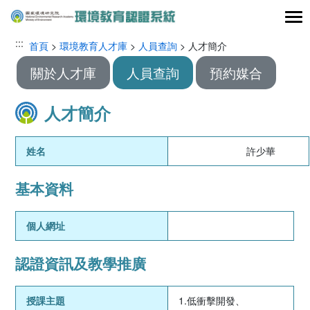
跳到主要內容區塊
:::
:::
首頁
>
環境教育人才庫
>
人員查詢
> 人才簡介
關於人才庫
人員查詢
預約媒合
人才簡介
姓名
許少華
基本資料
個人網址
認證資訊及教學推廣
授課主題
1.低衝擊開發、